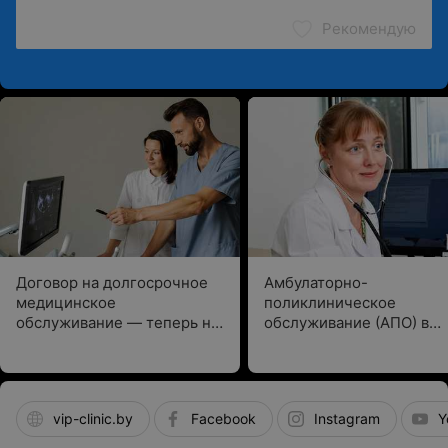
Рекомендую
Договор на долгосрочное
Амбулаторно-
медицинское
поликлиническое
обслуживание — теперь на
обслуживание (АПО) в
12 месяцев с любой
РКМЦ
удобной даты!
vip-clinic.by
Facebook
Instagram
Y