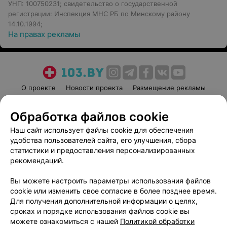
УНП: 100750231; свидетельство о государственной
регистрации: Инспекция МНС РБ по Минскому району
14.10.1994;
На правах рекламы
О проекте
Новости проекта
Размещение рекламы
Медицинский маркетинг
Публичный договор
Обработка файлов cookie
Пользовательское соглашение
Способы оплаты
Наш сайт использует файлы cookie для обеспечения
Вакансии
Партнеры
удобства пользователей сайта, его улучшения, сбора
Написать руководителю 103.by
статистики и предоставления персонализированных
Написать в поддержку
рекомендаций.
Персональные настройки cookie
Вы можете настроить параметры использования файлов
Обработка персональных данных
cookie или изменить свое согласие в более позднее время.
Для получения дополнительной информации о целях,
сроках и порядке использования файлов cookie вы
можете ознакомиться с нашей
Политикой обработки