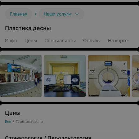
/
Главная
Наши услуги
Пластика десны
Инфо
Цены
Специалисты
Отзывы
На карте
Цены
Все
/
Пластика десны
Стоматология
/
Пародонтология