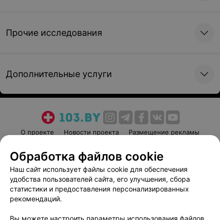
Прочие исследования
Дополнительные услуги
О проекте
Новости проекта
Размещение рекламы
Медицинский маркетинг
Публичный договор
Обработка файлов cookie
Пользовательское соглашение
Способы оплаты
Наш сайт использует файлы cookie для обеспечения
Вакансии
Партнеры
удобства пользователей сайта, его улучшения, сбора
Написать руководителю 103.by
статистики и предоставления персонализированных
рекомендаций.
Написать в поддержку
Персональные настройки cookie
Вы можете настроить параметры использования файлов