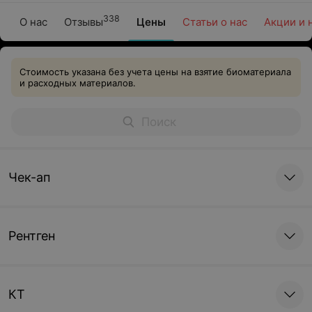
338
О нас
Отзывы
Цены
Статьи о нас
Акции и 
Стоимость указана без учета цены на взятие биоматериала
и расходных материалов.
Чек-ап
Рентген
КТ