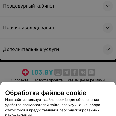
Процедурный кабинет
Прочие исследования
Дополнительные услуги
О проекте
Новости проекта
Размещение рекламы
Медицинский маркетинг
Публичный договор
Обработка файлов cookie
Пользовательское соглашение
Способы оплаты
Наш сайт использует файлы cookie для обеспечения
Вакансии
Партнеры
удобства пользователей сайта, его улучшения, сбора
Написать руководителю 103.by
статистики и предоставления персонализированных
рекомендаций.