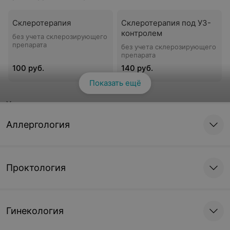
Склеротерапия
Склеротерапия под УЗ-
контролем
без учета склерозирующего
препарата
без учета склерозирующего
препарата
100 руб.
140 руб.
Показать ещё
Хирургическое лечение
Аллергология
Минифлебэктомия
Флебэктомия открытая
под ультразвуковым
контролем
285,25 руб.
528,19 руб.
Проктология
Флебэктомия открытая
Флебэктомия открытая
(спинальная анестезия)
(ОЭА/ларингеально-
Гинекология
масочная анестезия)