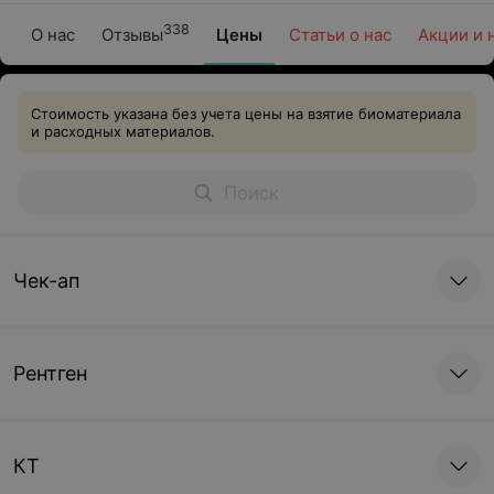
338
О нас
Отзывы
Цены
Статьи о нас
Акции и 
Стоимость указана без учета цены на взятие биоматериала
и расходных материалов.
Чек-ап
Рентген
КТ