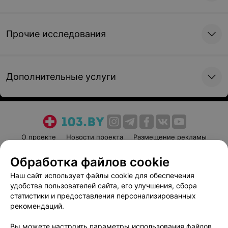
Прочие исследования
Дополнительные услуги
О проекте
Новости проекта
Размещение рекламы
Медицинский маркетинг
Публичный договор
Обработка файлов cookie
Пользовательское соглашение
Способы оплаты
Наш сайт использует файлы cookie для обеспечения
Вакансии
Партнеры
удобства пользователей сайта, его улучшения, сбора
Написать руководителю 103.by
статистики и предоставления персонализированных
рекомендаций.
Написать в поддержку
Персональные настройки cookie
Вы можете настроить параметры использования файлов