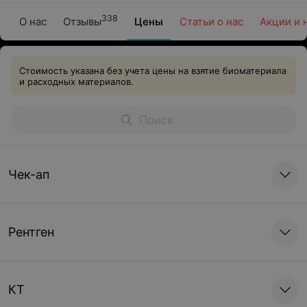
338
О нас
Отзывы
Цены
Статьи о нас
Акции и 
Стоимость указана без учета цены на взятие биоматериала
и расходных материалов.
Чек-ап
Рентген
КТ