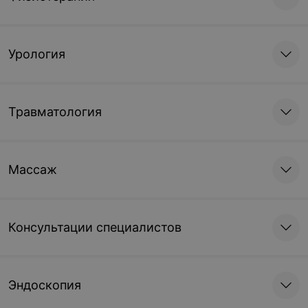
плода
17,90 руб.
Урология
Процедуры, манипуляции
Лечебная процедура (1
Лечебная процедура
Травматология
ванночка)
(введение лечебных
тампонов)
15,75 руб.
14,91 руб.
Массаж
Лечебная процедура
Местная анестезия в
(орошение влагалища)
гинекологии
Консультации специалистов
14,94 руб.
111,64 руб.
Химическая деструкция
Эндоскопия
шейки матки