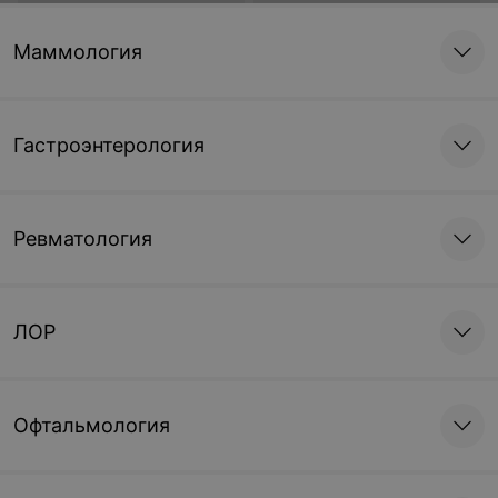
56 руб.
46 руб.
Маммология
Консультация акушер-
Комплексный прием
гинеколога высшей
акушер-гинеколога с
категории
проведением
Гастроэнтерология
расширенной
кольпоскопии, УЗИ
58,15 руб.
122,94 руб.
органов малого таза
Ревматология
Комплексный прием
врача акушер-
гинеколога с
проведением УЗИ
ЛОР
органов малого таза и
186,97 руб.
молочной железы
Офтальмология
Диагностика