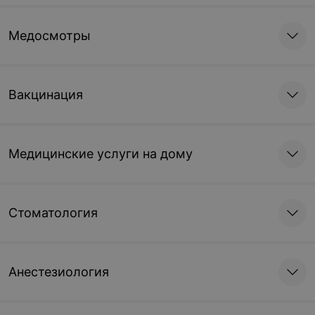
61,93 руб.
Медосмотры
Хирургическое лечение
Вакцинация
Лапароскопическая
Лапароскопическая
гистерэктомия
гистерэктомия (общая
эндотрахеальная
анестезия)
Медицинские услуги на дому
473,64 руб.
504,96 руб.
Лапароскопическая
Лапароскопическая
Стоматология
гистерэктомия (общая
гистерэктомия (общая
эндотрахеальная
эндотрахеальная
анестезия + продленная
анестезия + продленная
эпидуральная блокада)
паравертебральная
Анестезиология
603,91 руб.
603,91 руб.
блокада)