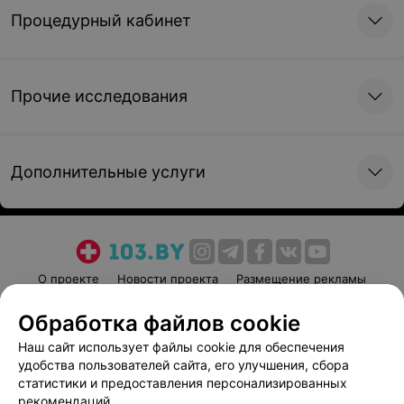
Лапароскопическая
Лапароскопическая
Процедурный кабинет
гистерэктомия (общая
гистерэктомия (общая
эндотрахеальная
эндотрахеальная
анестезия + TAB блок)
анестезия + спинальная
анестезия)
603,91 руб.
556,26 руб.
Прочие исследования
Гистерорезектоскопия
Гистерорезектоскопия
(спинальная анестезия)
Дополнительные услуги
Работа гинекологического
персонала.
250,82 руб.
232,05 руб.
Гистерорезектоскопия
Гистерорезектоскопия
О проекте
Новости проекта
Размещение рекламы
(тотальная внутривенная
(общая эндотрахеальная
анестезия)
анестезия)
Медицинский маркетинг
Публичный договор
Обработка файлов cookie
Пользовательское соглашение
Способы оплаты
211,86 руб.
275,82 руб.
Наш сайт использует файлы cookie для обеспечения
Вакансии
Партнеры
удобства пользователей сайта, его улучшения, сбора
Написать руководителю 103.by
статистики и предоставления персонализированных
Гистерорезектоскопия
Лапароскопия на органах
рекомендаций.