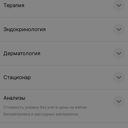
Аспирационная биопсия
Биопсия шейки матки
Терапия
матки
конхотомом
66,78 руб.
39,17 руб.
Эндокринология
Соскоб из
Забор мазка на
цервикального канала
жидкостную цитологию
40,19 руб.
9,43 руб.
Дерматология
Забор мазка на
Забор мазка в
онкоцитологию
гинекологии
Стационар
10,07 руб.
9,49 руб.
Анализы
Стереоскопическая
Стереоскопическая
видеокольпоскопия
видеокольпоскопия
Cтоимость указана без учета цены на взятие
нижнего отдела
нижнего отдела
биоматериала и расходных материалов.
полового тракта
полового тракта
(простая)
(расширенная)