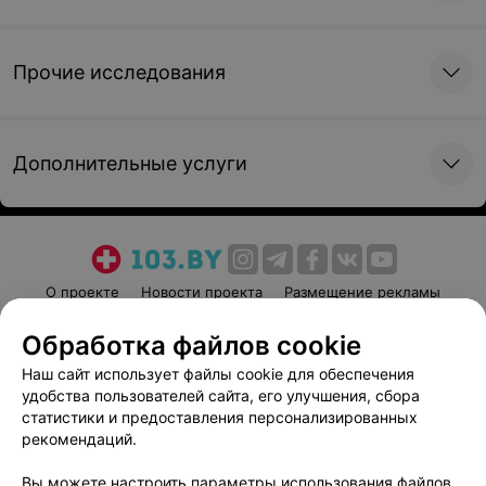
Прочие исследования
Дополнительные услуги
О проекте
Новости проекта
Размещение рекламы
Медицинский маркетинг
Публичный договор
Обработка файлов cookie
Пользовательское соглашение
Способы оплаты
Наш сайт использует файлы cookie для обеспечения
Вакансии
Партнеры
удобства пользователей сайта, его улучшения, сбора
Написать руководителю 103.by
статистики и предоставления персонализированных
рекомендаций.
Написать в поддержку
Персональные настройки cookie
Вы можете настроить параметры использования файлов