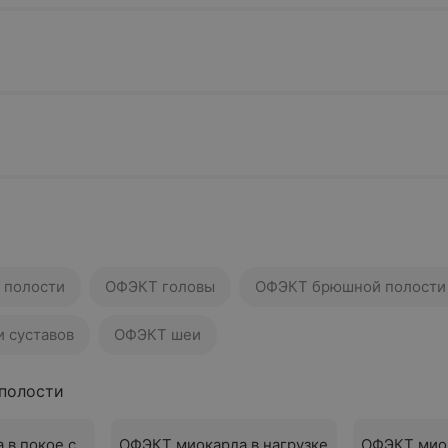
 полости
ОФЭКТ головы
ОФЭКТ брюшной полости
 суставов
ОФЭКТ шеи
полости
 в покое с
ОФЭКТ миокарда в нагрузке
ОФЭКТ миок