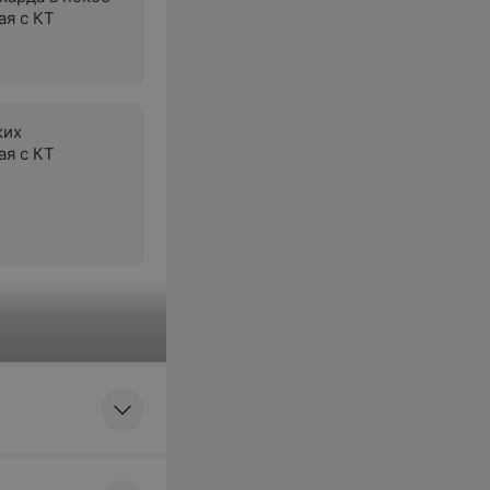
я с КТ
ких
я с КТ