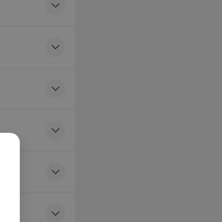
вного мозга
тистического
ия)
ни (после
ского
ия)
к (после
ского