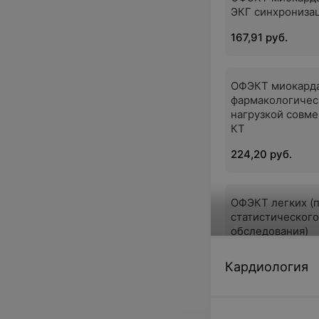
ЭКГ синхрониза
167,91 руб.
ОФЭКТ миокарда
фармакологичес
нагрузкой совм
КТ
224,20 руб.
ОФЭКТ легких (
статистического
обследования)
120,65 руб.
Кардиология
ОФЭКТ головы