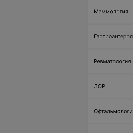
122,94 руб.
Маммология
ОФЭКТ паращит
желез
Гастроэнтерол
129,84 руб.
Ревматология
ОФЭКТ паращит
желез (после
статистического
ЛОР
обследования)
120,65 руб.
Офтальмологи