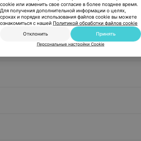
обследован
cookie или изменить свое согласие в более позднее время.
Для получения дополнительной информации о целях,
157,53 руб.
120,65 руб.
сроках и порядке использования файлов cookie вы можете
ознакомиться с нашей
Политикой обработки файлов cookie
Отклонить
Принять
 суставов
Персональные настройки Cookie
ОФЭКТ скелета
ОФЭКТ скел
совмещенная с КТ
статистиче
обследован
137,90 руб.
120,65 руб.
ной железы
ОФЭКТ щитовидной железы
ОФЭКТ щит
совмещенная с КТ
(после ста
обследован