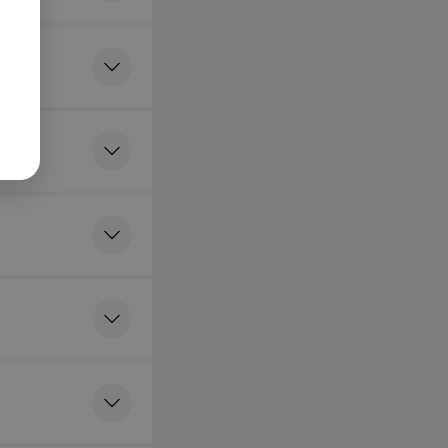
ия)
ета (после
ского
ия)
овидной железы
тистического
ия)