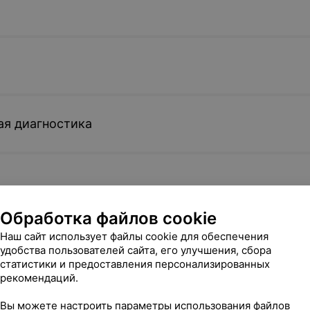
о мозга
ОФЭКТ головного мозга
ОФЭКТ голо
совмещенная с КТ
(после ста
обследован
169,36 руб.
120,65 руб.
ая диагностика
 полости
ОФЭКТ печени
ОФЭКТ пече
совмещенная с КТ
статистиче
обследован
Обработка файлов cookie
Наш сайт использует файлы cookie для обеспечения
158,73 руб.
120,65 руб.
азований
удобства пользователей сайта, его улучшения, сбора
статистики и предоставления персонализированных
рекомендаций.
ОФЭКТ почек совмещенная
ОФЭКТ поче
я
с КТ
статистиче
Вы можете настроить параметры использования файлов