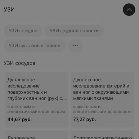
УЗИ
УЗИ сосудов
УЗИ грудной полости
УЗИ суставов и тканей
УЗИ сосудов
Дуплексное
Дуплексное
исследование
исследование артерий и
поверхностных и
вен ног с окружающими
глубоких вен ног (рук) с
мягкими тканями
окружающими мягкими
с цветовым и
с цветовым и
тканями
энергетическим допплером
энергетическим допплером
44,67 руб.
77,27 руб.
Дуплексное
Допплеросонографическое