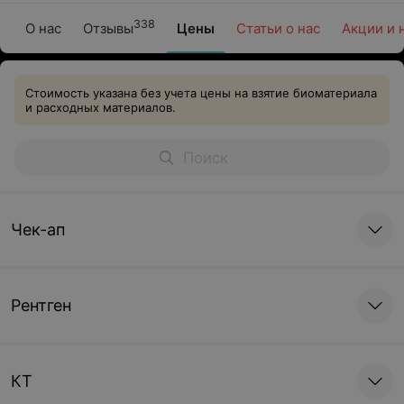
338
О нас
Отзывы
Цены
Статьи о нас
Акции и 
Стоимость указана без учета цены на взятие биоматериала
и расходных материалов.
Чек-ап
Рентген
КТ